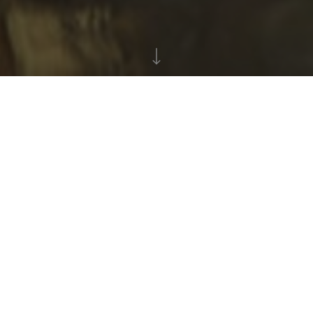
17
páginas creadas,
€70,177
recaudados
Top 3 captadores de fondos
Organización